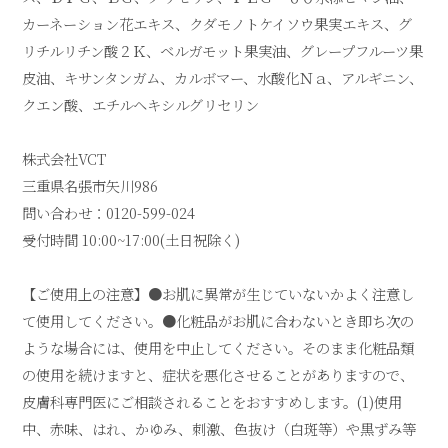
カーネーション花エキス、クダモノトケイソウ果実エキス、グ
リチルリチン酸２Ｋ、ベルガモット果実油、グレープフルーツ果
皮油、キサンタンガム、カルボマー、水酸化Ｎａ、アルギニン、
クエン酸、エチルヘキシルグリセリン
株式会社VCT
三重県名張市矢川986
問い合わせ：0120-599-024
受付時間 10:00~17:00(土日祝除く)
【ご使用上の注意】●お肌に異常が生じていないかよく注意し
て使用してください。●化粧品がお肌に合わないとき即ち次の
ような場合には、使用を中止してください。そのまま化粧品類
の使用を続けますと、症状を悪化させることがありますので、
皮膚科専門医にご相談されることをおすすめします。(1)使用
中、赤味、はれ、かゆみ、刺激、色抜け（白斑等）や黒ずみ等